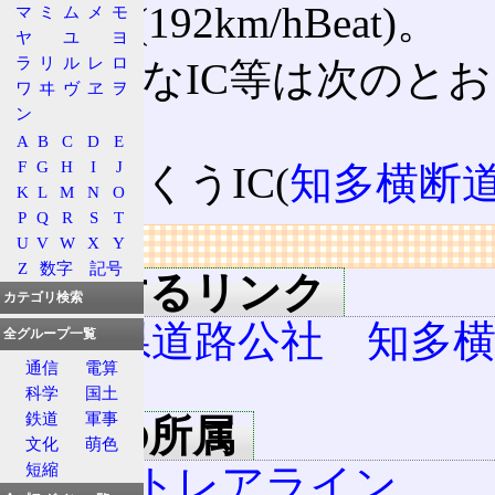
80km/h(192km/hBeat)。
マ
ミ
ム
メ
モ
ヤ
ユ
ヨ
ラ
リ
ル
レ
ロ
具体的なIC等は次のとお
ワ
ヰ
ヴ
ヱ
ヲ
い。
ン
A
B
C
D
E
F
G
H
I
J
[-]りんくうIC(
知多横断
K
L
M
N
O
P
Q
R
S
T
リンク
U
V
W
X
Y
Z
数字
記号
関連するリンク
カテゴリ検索
愛知県道路公社 知多横
全グループ一覧
通信
電算
路
科学
国土
鉄道
軍事
道路の所属
文化
萌色
短縮
セントレアライン