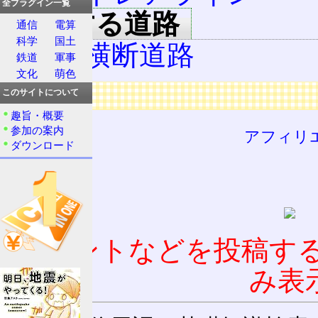
全プラグイン一覧
連絡する道路
通信
電算
科学
国土
知多横断道路
鉄道
軍事
文化
萌色
広告
このサイトについて
趣旨・概要
参加の案内
アフィリ
ダウンロード
コメントなどを投稿す
み表