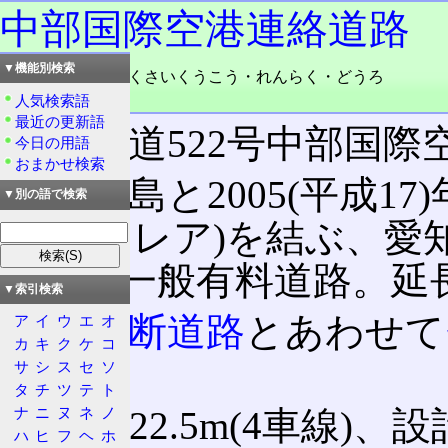
中部国際空港連絡道路
▼機能別検索
読み：ちゅうぶこくさいくうこう・れんらく・どうろ
品詞：固有名詞
人気検索語
最近の更新語
愛知県道522号中部国際
今日の用語
おまかせ検索
知多半島と2005(平成1
▼別の語で検索
(セントレア)を結ぶ、
専用の一般有料道路。延長2.
▼索引検索
知多横断道路
とあわせて
ア
イ
ウ
エ
オ
カ
キ
ク
ケ
コ
る。
サ
シ
ス
セ
ソ
タ
チ
ツ
テ
ト
幅員は22.5m(4車線)、
ナ
ニ
ヌ
ネ
ノ
ハ
ヒ
フ
ヘ
ホ