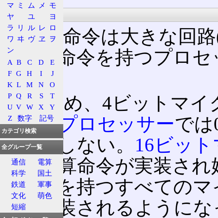
マ
ミ
ム
メ
モ
実装
ヤ
ユ
ヨ
ラ
リ
ル
レ
ロ
割り算命令は大きな回路
ワ
ヰ
ヴ
ヱ
ヲ
ン
割り算命令を持つプロセ
A
B
C
D
E
なる。
F
G
H
I
J
K
L
M
N
O
P
Q
R
S
T
そのため、4ビットマイ
U
V
W
X
Y
イクロプロセッサー
では
Z
数字
記号
カテゴリ検索
ど存在しない。
16ビッ
全グループ一覧
ら割り算命令が実装され
通信
電算
科学
国土
算命令を持つすべてのマ
鉄道
軍事
文化
萌色
外が実装されるようにな
短縮