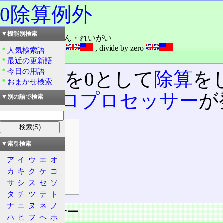
0除算例外
▼機能別検索
読み：ゼロじょざん・れいがい
外語：
zero division
,
divide by zero
人気検索語
品詞：名詞
最近の更新語
今日の用語
割る数を0として
除算
を
おまかせ検索
マイクロプロセッサー
が
▼別の語で検索
目次
プロセッサー
▼索引検索
実装
ア
イ
ウ
エ
オ
x86シリーズ
カ
キ
ク
ケ
コ
サ
シ
ス
セ
ソ
シグナル
タ
チ
ツ
テ
ト
ナ
ニ
ヌ
ネ
ノ
プロセッサー
ハ
ヒ
フ
ヘ
ホ