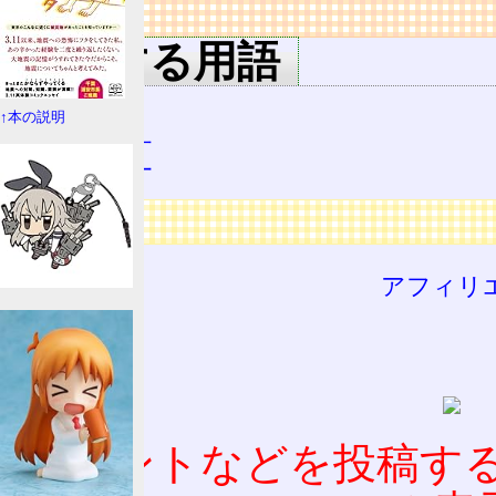
リンク
関連する用語
例外
↑本の説明
0除算
広告
アフィリ
コメントなどを投稿す