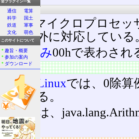
全プラグイン一覧
x86シリーズ
通信
電算
科学
国土
x86
系マイクロプロセッ
鉄道
軍事
文化
萌色
除算例外に対応している
このサイトについて
割り込み
00hで表わされ
趣旨・概要
参加の案内
ダウンロード
シグナル
UNIX
/
Linux
では、0除算
信される。
Java
では、java.lang.Ari
る。