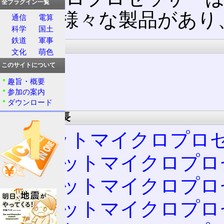
全プラグイン一覧
じて、様々な製品があり
通信
電算
科学
国土
鉄道
軍事
設計
文化
萌色
CISC
このサイトについて
趣旨・概要
RISC
参加の案内
ダウンロード
レジスター長
8ビットマイクロプロ
16ビットマイクロプ
32ビットマイクロプ
64ビットマイクロプ