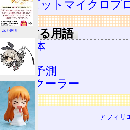
128ビットマイクロプ
リンク
関連する用語
↑本の説明
半導体
CPU
分岐予測
CPUクーラー
広告
アフィリ