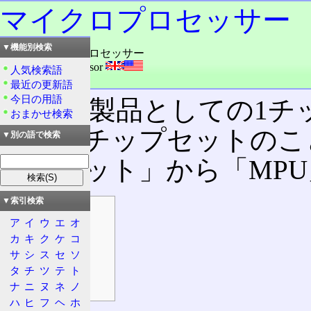
マイクロプロセッサー
▼機能別検索
読み：マイクロプロセッサー
外語：
micro processor
人気検索語
品詞：名詞
最近の更新語
今日の用語
半導体
製品としての1チ
おまかせ検索
をくむチップセットのこ
▼別の語で検索
グユニット」から「MP
▼索引検索
目次
ア
イ
ウ
エ
オ
概要
カ
キ
ク
ケ
コ
特徴
サ
シ
ス
セ
ソ
設計
タ
チ
ツ
テ
ト
レジスター長
ナ
ニ
ヌ
ネ
ノ
ハ
ヒ
フ
ヘ
ホ