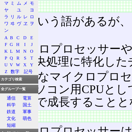
マ
ミ
ム
メ
モ
概要
ヤ
ユ
ヨ
ラ
リ
ル
レ
ロ
CPU
という語があるが、
ワ
ヰ
ヴ
ヱ
ヲ
る。
ン
A
B
C
D
E
F
G
H
I
J
マイクロプロセッサーや
K
L
M
N
O
特に中央処理に特化した
P
Q
R
S
T
U
V
W
X
Y
Z
数字
記号
汎用的なマイクロプロ
カテゴリ検索
後、パソコン用CPUと
全グループ一覧
るにまで成長することと
通信
電算
科学
国土
鉄道
軍事
特徴
文化
萌色
短縮
マイクロプロセッサーは