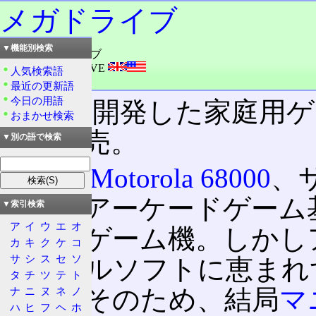
メガドライブ
▼機能別検索
読み：メガドライブ
外語：
MEGA DRIVE
人気検索語
品詞：商品名
最近の更新語
今日の用語
セガ
の開発した家庭用ゲーム
おまかせ検索
29日
発売。
▼別の語で検索
CPU
に
Motorola 68000
、
当時のアーケードゲーム
▼索引検索
ア
イ
ウ
エ
オ
持ったゲーム機。しかし
カ
キ
ク
ケ
コ
サ
シ
ス
セ
ソ
リジナルソフトに恵まれ
タ
チ
ツ
テ
ト
った。そのため、結局
マ
ナ
ニ
ヌ
ネ
ノ
ハ
ヒ
フ
ヘ
ホ