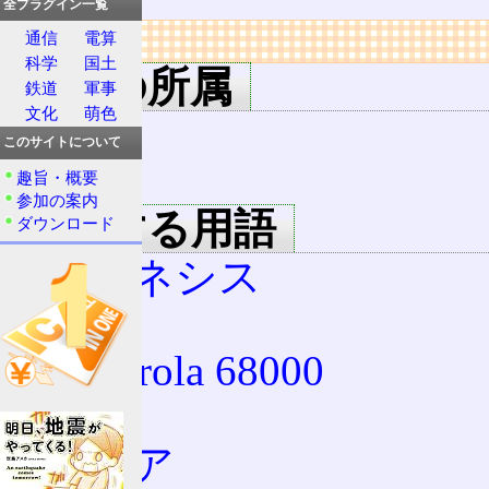
全プラグイン一覧
リンク
通信
電算
科学
国土
用語の所属
鉄道
軍事
文化
萌色
セガ
このサイトについて
MD
趣旨・概要
参加の案内
関連する用語
ダウンロード
ジェネシス
CPU
Motorola 68000
Z80
マニア