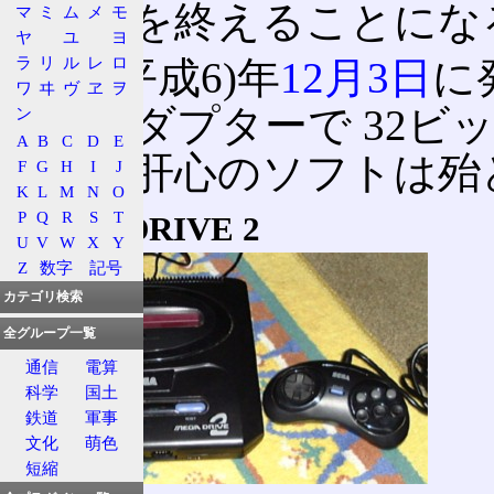
の生涯を終えることにな
マ
ミ
ム
メ
モ
ヤ
ユ
ヨ
ラ
リ
ル
レ
ロ
1994(平成6)年
12月3日
に
ワ
ヰ
ヴ
ヱ
ヲ
いうアダプターで 32ビ
ン
A
B
C
D
E
むが、肝心のソフトは殆
F
G
H
I
J
K
L
M
N
O
P
Q
R
S
T
MEGA DRIVE 2
U
V
W
X
Y
Z
数字
記号
カテゴリ検索
全グループ一覧
通信
電算
科学
国土
鉄道
軍事
文化
萌色
短縮