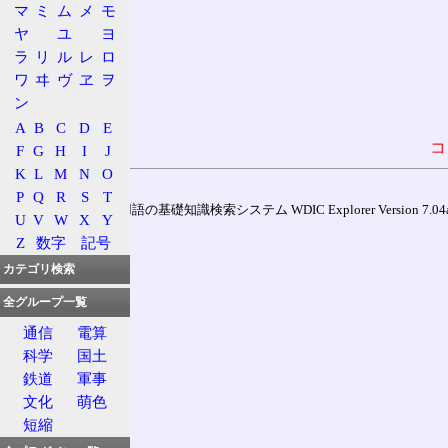
マ
ミ
ム
メ
モ
ヤ
ユ
ヨ
ラ
リ
ル
レ
ロ
ワ
ヰ
ヴ
ヱ
ヲ
ン
A
B
C
D
E
コ
F
G
H
I
J
K
L
M
N
O
P
Q
R
S
T
通信用語の基礎知識検索システム WDIC Explorer Version 7.04a (
U
V
W
X
Y
Z
数字
記号
カテゴリ検索
全グループ一覧
通信
電算
科学
国土
鉄道
軍事
文化
萌色
短縮