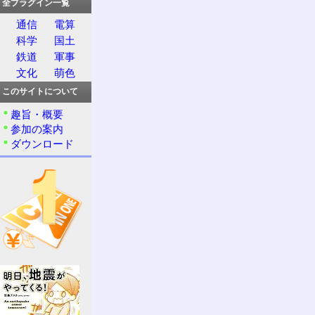
全プラグイン一覧
通信
電算
科学
国土
鉄道
軍事
文化
萌色
このサイトについて
趣旨・概要
参加の案内
ダウンロード