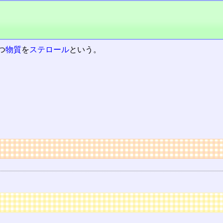
つ
物質
を
ステロール
という。