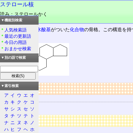
ステロール核
読み：ステロールかく
品詞：名詞
▼機能別検索
ステロイド核
に
水酸基
がついた
化合物
の骨格。この構造を持
人気検索語
最近の更新語
ステロール核
今日の用語
おまかせ検索
▼別の語で検索
▼索引検索
リンク
ア
イ
ウ
エ
オ
関連する物質
カ
キ
ク
ケ
コ
ステロール
サ
シ
ス
セ
ソ
タ
チ
ツ
テ
ト
広告
ナ
ニ
ヌ
ネ
ノ
ハ
ヒ
フ
ヘ
ホ