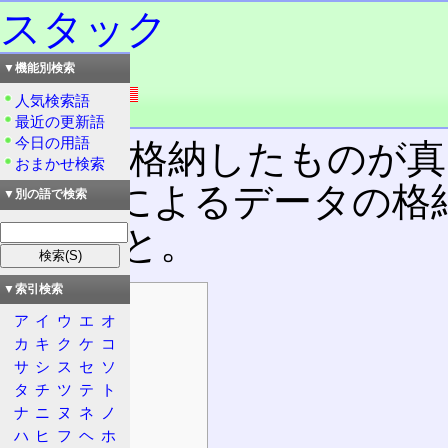
スタック
▼機能別検索
読み：スタック
外語：
stack
人気検索語
品詞：名詞
最近の更新語
今日の用語
最後に格納したものが真
おまかせ検索
(
LIFO
)によるデータの格
▼別の語で検索
ねること。
▼索引検索
目次
ア
イ
ウ
エ
オ
概要
カ
キ
ク
ケ
コ
特徴
サ
シ
ス
セ
ソ
CISC/RISC
タ
チ
ツ
テ
ト
メモリー
ナ
ニ
ヌ
ネ
ノ
ハ
ヒ
フ
ヘ
ホ
実装