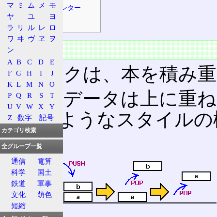
マ
ミ
ム
メ
モ
スタックポインター
ヤ
ユ
ヨ
動作モード
ラ
リ
ル
レ
ロ
ワ
ヰ
ヴ
ヱ
ヲ
概要
ン
A
B
C
D
E
スタックは、本を積み重
F
G
H
I
J
K
L
M
N
O
新しいデータは上に重ね
P
Q
R
S
T
U
V
W
X
Y
てくるようなスタイルの
Z
数字
記号
カテゴリ検索
LIFO
全グループ一覧
通信
電算
科学
国土
鉄道
軍事
文化
萌色
短縮