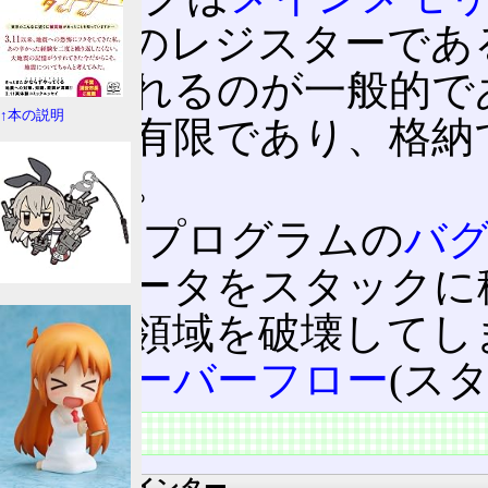
はCPUのレジスターであ
て示されるのが一般的で
↑本の説明
きさは有限であり、格納
ている。
しかしプログラムの
バ
量のデータをスタックに
モリー領域を破壊してし
ックオーバーフロー
(ス
実装
スタックポインター