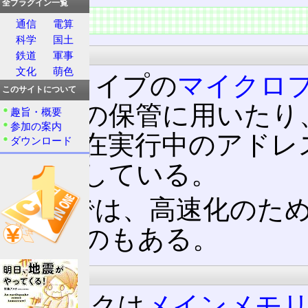
全プラグイン一覧
特徴
通信
電算
科学
国土
CISC/RISC
鉄道
軍事
文化
萌色
CISC
タイプの
マイクロ
このサイトについて
の内容の保管に用いたり
趣旨・概要
参加の案内
際に現在実行中のアドレ
ダウンロード
に利用している。
RISC
では、高速化のた
ないものもある。
メモリー
スタックは
メインメモ