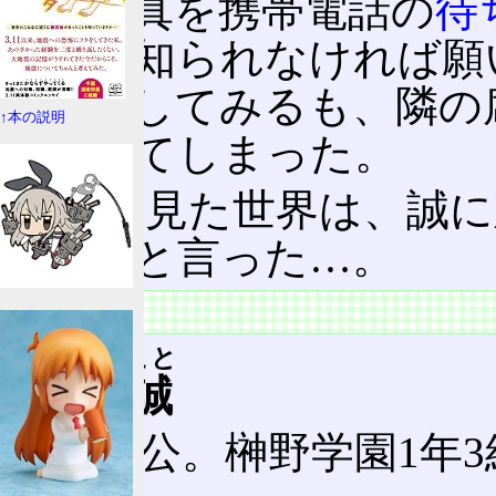
手の写真を携帯電話の
待
それを知られなければ願
を実行してみるも、隣の
↑本の説明
てばれてしまった。
それを見た世界は、誠に
あげると言った…。
登場人物
いとうまこと
伊藤誠
主人公。榊野学園1年3