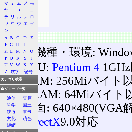
マ
ミ
ム
メ
モ
特徴
ヤ
ユ
ヨ
エンディング
ラ
リ
ル
レ
ロ
バグ騒動
ワ
ヰ
ヴ
ヱ
ヲ
ン
情報
A
B
C
D
E
F
G
H
I
J
対応機種・環境: Windows 
K
L
M
N
O
P
Q
R
S
T
CPU:
Pentium 4
1GH
U
V
W
X
Y
Z
数字
記号
RAM: 256Miバイト
カテゴリ検索
全グループ一覧
VRAM: 64Miバイト
通信
電算
画面: 640×480(
科学
国土
鉄道
軍事
DirectX
9.0対応
文化
萌色
短縮