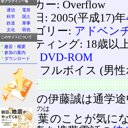
メーカー: Overflow
全プラグイン一覧
通信
電算
発売日: 2005(平成17)年
科学
国土
鉄道
軍事
カテゴリー:
アドベン
文化
萌色
このサイトについて
レーティング: 18歳以
趣旨・概要
参加の案内
媒体:
DVD-ROM
ダウンロード
音声: フルボイス (男
ストーリー
主人公の伊藤誠は通学途
ことのは
る桂
言葉
のことが気に