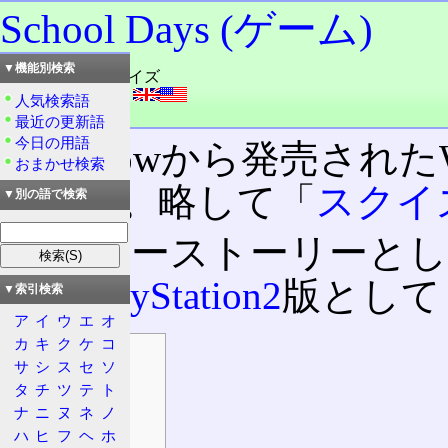
School Days (ゲーム)
▼機能別検索
読み：スクールデイズ
外語：
School Days
人気検索語
品詞：商品名
最近の更新語
今日の用語
Overflowから発売され
おまかせ検索
の一つ。略して「
スクイ
▼別の語で検索
アナザーストーリーとし
また
PlayStation2
版として「S
▼索引検索
ア
イ
ウ
エ
オ
カ
キ
ク
ケ
コ
目次
サ
シ
ス
セ
ソ
情報
タ
チ
ツ
テ
ト
ストーリー
ナ
ニ
ヌ
ネ
ノ
登場人物
ハ
ヒ
フ
ヘ
ホ