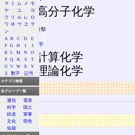
マ
ミ
ム
メ
モ
高分子化学
ヤ
ユ
ヨ
ラ
リ
ル
レ
ロ
ワ
ヰ
ヴ
ヱ
ヲ
手法による分類
ン
A
B
C
D
E
量子化学
F
G
H
I
J
K
L
M
N
O
計算化学
P
Q
R
S
T
U
V
W
X
Y
理論化学
Z
数字
記号
カテゴリ検索
リンク
全グループ一覧
用語の所属
通信
電算
自然科学
科学
国土
鉄道
軍事
広告
文化
萌色
短縮