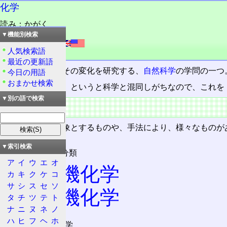
化学
読み：かがく
読み：ばけがく
▼機能別検索
外語：
chemistry
人気検索語
品詞：名詞
最近の更新語
物質
の性質や、その変化を研究する、
自然科学
の学問の一つ
今日の用語
おまかせ検索
なお、「かがく」というと科学と混同しがちなので、これを
▼別の語で検索
概要
化学は、その対象とするものや、手法により、様々なものが
▼索引検索
対象による分類
ア
イ
ウ
エ
オ
無機化学
カ
キ
ク
ケ
コ
サ
シ
ス
セ
ソ
有機化学
タ
チ
ツ
テ
ト
ナ
ニ
ヌ
ネ
ノ
ハ
ヒ
フ
ヘ
ホ
分子化学