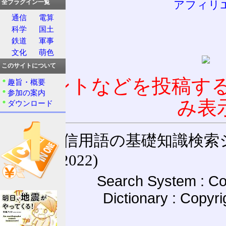
アフィリ
全プラグイン一覧
通信
電算
科学
国土
鉄道
軍事
文化
萌色
このサイトについて
コメントなどを投稿す
趣旨・概要
参加の案内
み表
ダウンロード
通信用語の基礎知識検索システム W
(27-May-2022)
Search System : Co
Dictionary : Copyr