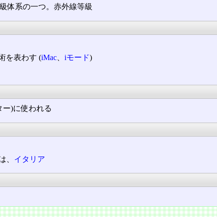
等級体系の一つ。赤外線等級
を表わす (
iMac
、
iモード
)
ター)に使われる
は、
イタリア