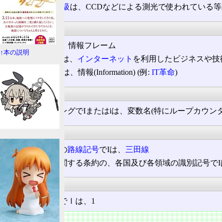
天文学
で
I等級
は、CCDなどによる測光で使われている
通信
HDLC
で
I
は、情報フレーム
↑本の説明
通信分野で
i
は、
インターネット
を利用したビジネスや技術
情報処理でIは、情報(Information) (例:
IT革命
)
情報処理
プログラミングでIまたはiは、変数名(特にループカウン
運輸・交通
都営地下鉄
の
路線記号
でIは、
三田線
道路交通に関する条約の、各国及び各領域の識別記号でI
その他
ローマ数字でⅠは、1
符号