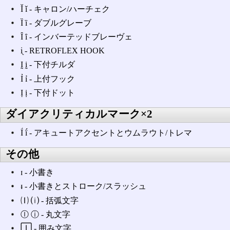
Ǐ ǐ ‐ キャロン/ハーチェク
Ȉ ȉ ‐ ダブルグレーブ
Ȋ ȋ ‐ インバーテッドブレーヴェ
ᶖ ‐ RETROFLEX HOOK
Ḭ ḭ ‐ 下付チルダ
Ỉ ỉ ‐ 上付フック
Ị ị ‐ 下付ドット
ダイアクリティカルマーク×2
Ḯ ḯ ‐ アキュートアクセントとウムラウト/トレマ
その他
ɪ ‐ 小書き
ᵻ ‐ 小書きとストローク/スラッシュ
🄘 ⒤ ‐ 括弧文字
Ⓘ ⓘ ‐ 丸文字
🄸 ‐ 囲み文字