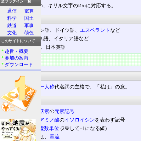
全プラグイン一覧
ギリシャ文字の
Ι
/ι、キリル文字のИ/иに対応する。
通信
電算
呼称
科学
国土
鉄道
軍事
イー[iː] ラテン語、ドイツ語、
エスペラント
など
文化
萌色
イ[i] フランス語、イタリア語など
このサイトについて
アイ[ai]
英語
、日本英語
趣旨・概要
参加の案内
主な用途
ダウンロード
英語
英語
でIは、
一人称
代名詞の主格で、「私は」の意。
科学
化学
でIは、
沃素
の
元素記号
化学でIは、
アミノ酸
の
イソロイシン
を表わす記号
数学
でiは、
虚数単位
(2乗して−1になる値)
電気工学でIは、
電流