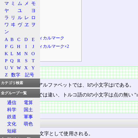
マ
ミ
ム
メ
モ
その他
ヤ
ユ
ヨ
符号
ラ
リ
ル
レ
ロ
関連する文字
ワ
ヰ
ヴ
ヱ
ヲ
合字
ン
ダイアクリティカルマーク
A
B
C
D
E
ダイアクリティカルマーク×2
F
G
H
I
J
K
L
M
N
O
その他
P
Q
R
S
T
U
V
W
X
Y
概要
Z
数字
記号
カテゴリ検索
標準的なラテンアルファベットでは、Iの小文字はiである。
全グループ一覧
但し、
トルコ語
では違い、トルコ語のIの小文字は点の無い "ı
通信
電算
文字
科学
国土
鉄道
軍事
用途
文化
萌色
短縮
音素 /i/ を表わす文字として使用される。