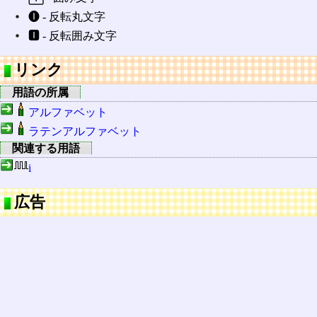
🅘 ‐ 反転丸文字
🅸 ‐ 反転囲み文字
リンク
用語の所属
アルファベット
ラテンアルファベット
関連する用語
i
広告