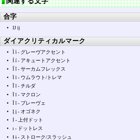
関連する文字
合字
Ĳ ĳ
ダイアクリティカルマーク
Ì ì ‐ グレーヴアクセント
Í í ‐ アキュートアクセント
Î î ‐ サーカムフレックス
Ï ï ‐ ウムラウト/トレマ
Ĩ ĩ ‐ チルダ
Ī ī ‐ マクロン
Ĭ ĭ ‐ ブレーヴェ
Į į ‐ オゴネク
İ ‐ 上付ドット
ı ‐ ドットレス
Ɨ ɨ ‐ ストローク/スラッシュ