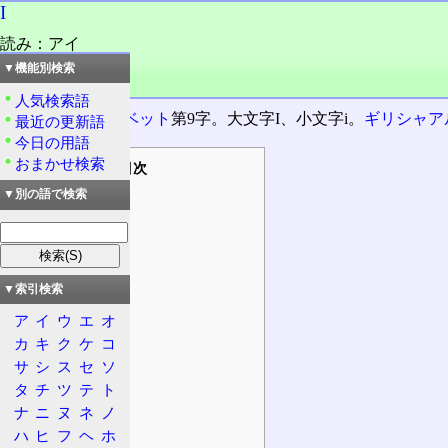
I
読み：アイ
外語：
I
▼機能別検索
品詞：名詞
人気検索語
ラテンアルファベット
第9字。大文字I、小文字i。
ギリシャア
最近の更新語
今日の用語
おまかせ検索
目次
概要
▼別の語で検索
文字
用途
呼称
▼索引検索
主な用途
ア
イ
ウ
エ
オ
英語
カ
キ
ク
ケ
コ
科学
サ
シ
ス
セ
ソ
通信
タ
チ
ツ
テ
ト
情報処理
ナ
ニ
ヌ
ネ
ノ
ハ
ヒ
フ
ヘ
ホ
運輸・交通