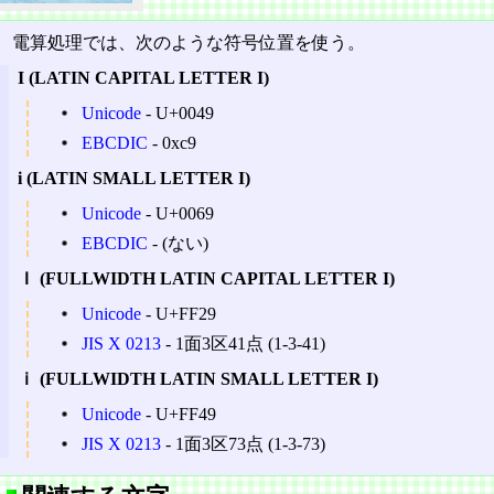
電算処理では、次のような符号位置を使う。
I (LATIN CAPITAL LETTER I)
Unicode
‐ U+0049
EBCDIC
‐ 0xc9
i (LATIN SMALL LETTER I)
Unicode
‐ U+0069
EBCDIC
‐ (ない)
Ｉ (FULLWIDTH LATIN CAPITAL LETTER I)
Unicode
‐ U+FF29
JIS X 0213
‐ 1面3区41点 (1-3-41)
ｉ (FULLWIDTH LATIN SMALL LETTER I)
Unicode
‐ U+FF49
JIS X 0213
‐ 1面3区73点 (1-3-73)