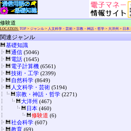
修験道
LOCATION:
TOP
>
ジャンル
>
人文科学・芸術
>
宗教・神話・哲学
>
大洋州
>
日本
関連ジャンル
基礎知識
通信
(5046)
電話
(1645)
電子計算機
(6561)
技術・工学
(2399)
自然科学
(8649)
人文科学・芸術
(5194)
宗教・神話・哲学
(2271)
大洋州
(467)
日本
(460)
修験道
(6)
社会科学
(607)
教育
(69)