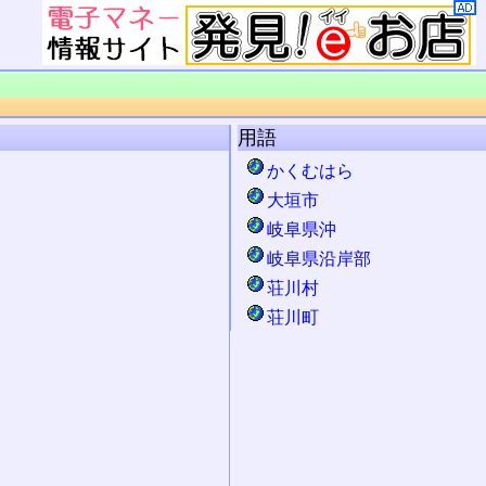
用語
かくむはら
大垣市
岐阜県沖
岐阜県沿岸部
荘川村
荘川町