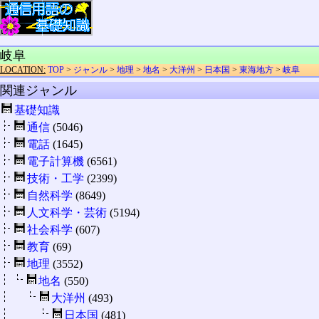
岐阜
LOCATION:
TOP
>
ジャンル
>
地理
>
地名
>
大洋州
>
日本国
>
東海地方
>
岐阜
関連ジャンル
基礎知識
通信
(5046)
電話
(1645)
電子計算機
(6561)
技術・工学
(2399)
自然科学
(8649)
人文科学・芸術
(5194)
社会科学
(607)
教育
(69)
地理
(3552)
地名
(550)
大洋州
(493)
日本国
(481)