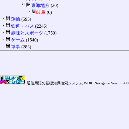
東海地方
(20)
岐阜
(6)
運輸
(595)
鉄道・バス
(2246)
趣味とスポーツ
(1750)
ゲーム
(1540)
軍事
(283)
通信用語の基礎知識検索システム WDIC Navigator Version 4.00a (