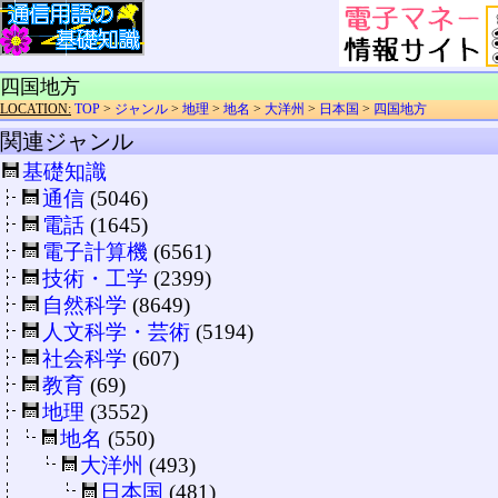
四国地方
LOCATION:
TOP
>
ジャンル
>
地理
>
地名
>
大洋州
>
日本国
>
四国地方
関連ジャンル
基礎知識
通信
(5046)
電話
(1645)
電子計算機
(6561)
技術・工学
(2399)
自然科学
(8649)
人文科学・芸術
(5194)
社会科学
(607)
教育
(69)
地理
(3552)
地名
(550)
大洋州
(493)
日本国
(481)