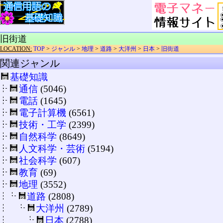
旧街道
LOCATION:
TOP
>
ジャンル
>
地理
>
道路
>
大洋州
>
日本
>
旧街道
関連ジャンル
基礎知識
通信
(5046)
電話
(1645)
電子計算機
(6561)
技術・工学
(2399)
自然科学
(8649)
人文科学・芸術
(5194)
社会科学
(607)
教育
(69)
地理
(3552)
道路
(2808)
大洋州
(2789)
日本
(2788)