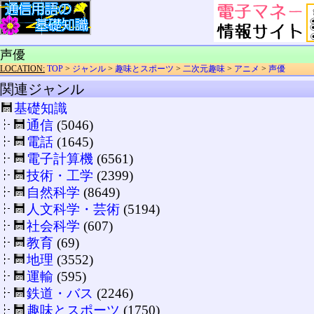
声優
LOCATION:
TOP
>
ジャンル
>
趣味とスポーツ
>
二次元趣味
>
アニメ
>
声優
関連ジャンル
基礎知識
通信
(5046)
電話
(1645)
電子計算機
(6561)
技術・工学
(2399)
自然科学
(8649)
人文科学・芸術
(5194)
社会科学
(607)
教育
(69)
地理
(3552)
運輸
(595)
鉄道・バス
(2246)
趣味とスポーツ
(1750)