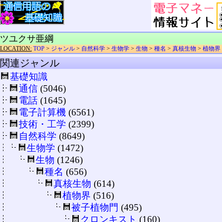
ツユクサ亜綱
LOCATION:
TOP
>
ジャンル
>
自然科学
>
生物学
>
生物
>
種名
>
真核生物
>
植物界
関連ジャンル
基礎知識
通信
(5046)
電話
(1645)
電子計算機
(6561)
技術・工学
(2399)
自然科学
(8649)
生物学
(1472)
生物
(1246)
種名
(656)
真核生物
(614)
植物界
(516)
被子植物門
(495)
クロンキスト
(160)