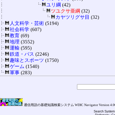
ユリ綱
(42)
ツユクサ亜綱
(32)
カヤツリグサ目
(32)
人文科学・芸術
(5194)
社会科学
(607)
教育
(69)
地理
(3552)
運輸
(595)
鉄道・バス
(2246)
趣味とスポーツ
(1750)
ゲーム
(1540)
軍事
(283)
通信用語の基礎知識検索システム WDIC Navigator Version 4.00a (
Search System 
Dictionary : 