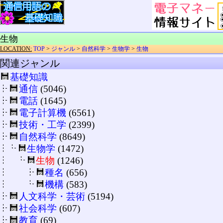
生物
LOCATION:
TOP
>
ジャンル
>
自然科学
>
生物学
>
生物
関連ジャンル
基礎知識
通信
(5046)
電話
(1645)
電子計算機
(6561)
技術・工学
(2399)
自然科学
(8649)
生物学
(1472)
生物
(1246)
種名
(656)
機構
(583)
人文科学・芸術
(5194)
社会科学
(607)
教育
(69)