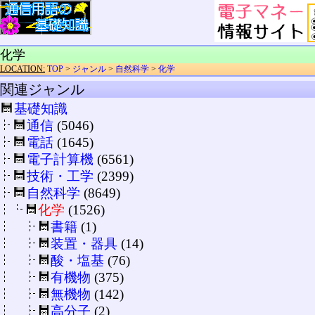
化学
LOCATION:
TOP
>
ジャンル
>
自然科学
>
化学
関連ジャンル
基礎知識
通信
(5046)
電話
(1645)
電子計算機
(6561)
技術・工学
(2399)
自然科学
(8649)
化学
(1526)
書籍
(1)
装置・器具
(14)
酸・塩基
(76)
有機物
(375)
無機物
(142)
高分子
(2)