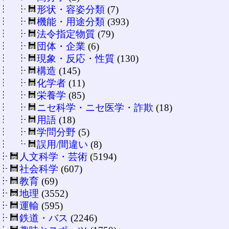
形状・容姿分類
(7)
機能・用途分類
(393)
法令指定物質
(79)
団体・企業
(6)
現象・反応・性質
(130)
構造
(145)
化学者
(11)
栄養学
(85)
ニセ科学・ニセ医学・詐欺
(18)
用語
(18)
学問分野
(5)
誤用/間違い
(8)
人文科学・芸術
(5194)
社会科学
(607)
教育
(69)
地理
(3552)
運輸
(595)
鉄道・バス
(2246)