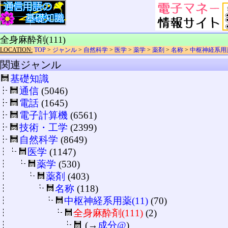
全身麻酔剤(111)
LOCATION:
TOP
>
ジャンル
>
自然科学
>
医学
>
薬学
>
薬剤
>
名称
>
中枢神経系用薬
関連ジャンル
基礎知識
通信
(5046)
電話
(1645)
電子計算機
(6561)
技術・工学
(2399)
自然科学
(8649)
医学
(1147)
薬学
(530)
薬剤
(403)
名称
(118)
中枢神経系用薬(11)
(70)
全身麻酔剤(111)
(2)
(→
成分@
)