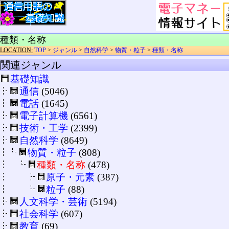
種類・名称
LOCATION:
TOP
>
ジャンル
>
自然科学
>
物質・粒子
>
種類・名称
関連ジャンル
基礎知識
通信
(5046)
電話
(1645)
電子計算機
(6561)
技術・工学
(2399)
自然科学
(8649)
物質・粒子
(808)
種類・名称
(478)
原子・元素
(387)
粒子
(88)
人文科学・芸術
(5194)
社会科学
(607)
教育
(69)