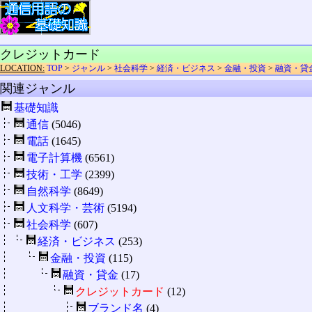
クレジットカード
LOCATION:
TOP
>
ジャンル
>
社会科学
>
経済・ビジネス
>
金融・投資
>
融資・貸
関連ジャンル
基礎知識
通信
(5046)
電話
(1645)
電子計算機
(6561)
技術・工学
(2399)
自然科学
(8649)
人文科学・芸術
(5194)
社会科学
(607)
経済・ビジネス
(253)
金融・投資
(115)
融資・貸金
(17)
クレジットカード
(12)
ブランド名
(4)