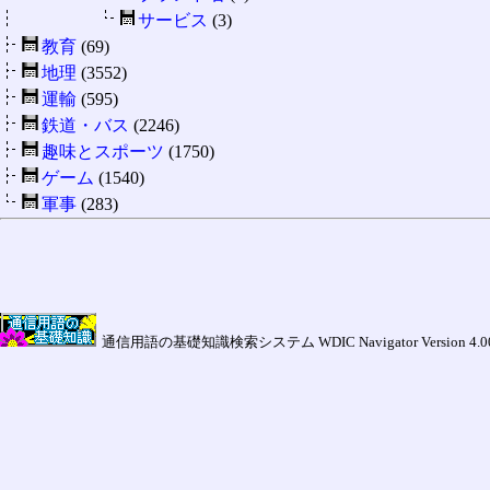
サービス
(3)
教育
(69)
地理
(3552)
運輸
(595)
鉄道・バス
(2246)
趣味とスポーツ
(1750)
ゲーム
(1540)
軍事
(283)
通信用語の基礎知識検索システム WDIC Navigator Version 4.00a (