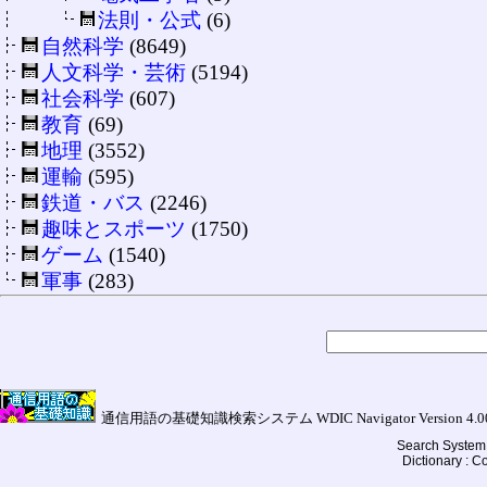
法則・公式
(6)
自然科学
(8649)
人文科学・芸術
(5194)
社会科学
(607)
教育
(69)
地理
(3552)
運輸
(595)
鉄道・バス
(2246)
趣味とスポーツ
(1750)
ゲーム
(1540)
軍事
(283)
通信用語の基礎知識検索システム WDIC Navigator Version 4.00a (
Search System 
Dictionary : 