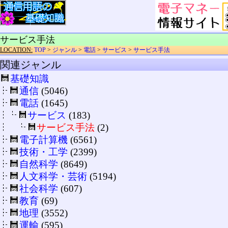
サービス手法
LOCATION:
TOP
>
ジャンル
>
電話
>
サービス
>
サービス手法
関連ジャンル
基礎知識
通信
(5046)
電話
(1645)
サービス
(183)
サービス手法
(2)
電子計算機
(6561)
技術・工学
(2399)
自然科学
(8649)
人文科学・芸術
(5194)
社会科学
(607)
教育
(69)
地理
(3552)
運輸
(595)