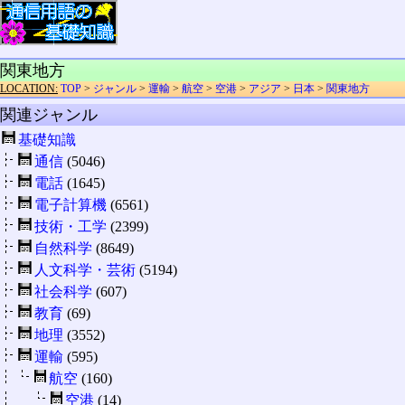
関東地方
LOCATION:
TOP
>
ジャンル
>
運輸
>
航空
>
空港
>
アジア
>
日本
>
関東地方
関連ジャンル
基礎知識
通信
(5046)
電話
(1645)
電子計算機
(6561)
技術・工学
(2399)
自然科学
(8649)
人文科学・芸術
(5194)
社会科学
(607)
教育
(69)
地理
(3552)
運輸
(595)
航空
(160)
空港
(14)