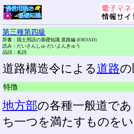
第三種第四級
辞書：国土用語の基礎知識 道路編 (EROAD)
読み：だいさんしゅ-だいよんきゅう
品詞：名詞
道路構造令による
道路
の
特徴
地方部
の各種一般道であ
ち一つを満たすものをい