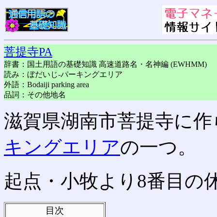
菩提寺PA
辞書：国土用語の基礎知識 高速道路名・名神編 (EWHMM)
読み：ぼだいじ-パーキングエリア
外語：Bodaiji parking area
品詞：その他地名
滋賀県湖南市菩提寺に作
キングエリア
の一つ。
起点・小牧より8番目の
目次