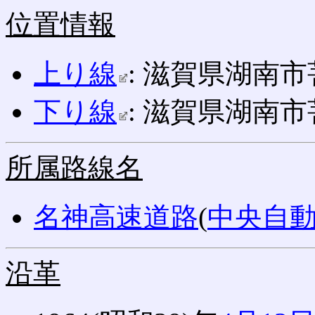
位置情報
上り線
: 滋賀県湖南市菩
下り線
: 滋賀県湖南市菩
所属路線名
名神高速道路
(
中央自
沿革