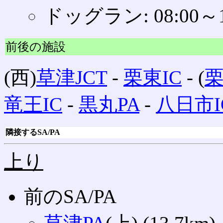
ドッグラン: 08:00～1
前後の施設
(西)
草津JCT
‐
栗東IC
‐ (
栗
竜王IC
‐
黒丸PA
‐
八日市I
隣接するSA/PA
上り
前のSA/PA