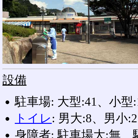
設備
駐車場: 大型:41、小型
トイレ
: 男大:8、男小:2
身障者: 駐車場大:無、