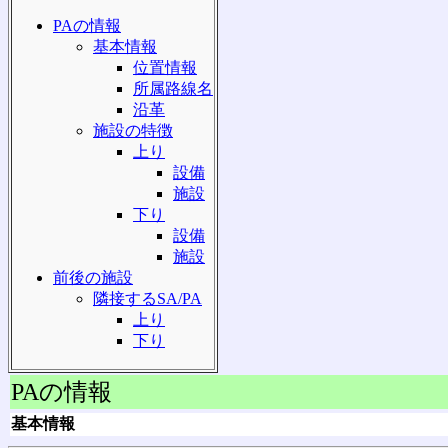
PAの情報
基本情報
位置情報
所属路線名
沿革
施設の特徴
上り
設備
施設
下り
設備
施設
前後の施設
隣接するSA/PA
上り
下り
PAの情報
基本情報