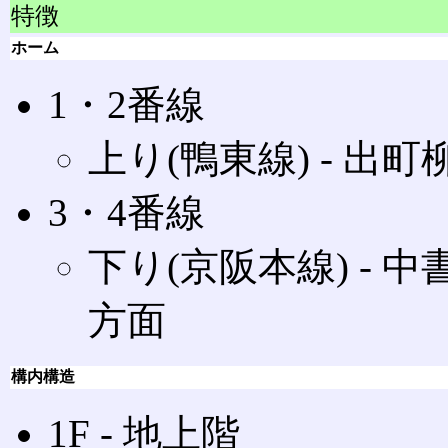
特徴
ホーム
1・2番線
上り(鴨東線) ‐ 出町
3・4番線
下り(京阪本線) ‐
方面
構内構造
1F ‐ 地上階