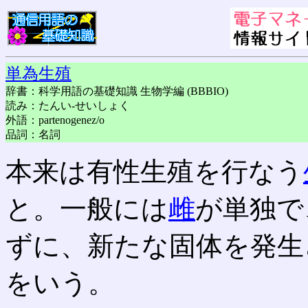
単為生殖
辞書：科学用語の基礎知識 生物学編 (BBBIO)
読み：たんい-せいしょく
外語：partenogenez/o
品詞：名詞
本来は有性生殖を行なう
と。一般には
雌
が単独で
ずに、新たな固体を発生
をいう。