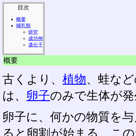
目次
概要
哺乳類
研究
成功例
遺伝子
概要
古くより、
植物
、蛙など
は、
卵子
のみで生体が発
卵子に、何かの物質を与
ると卵割が始まる。この