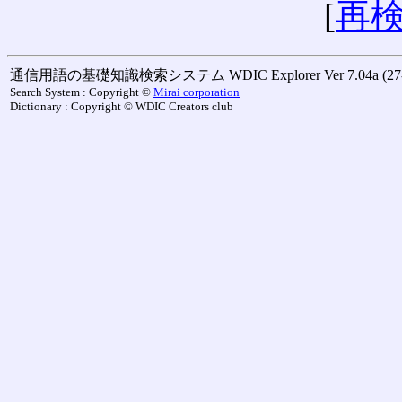
[
再
通信用語の基礎知識検索システム WDIC Explorer Ver 7.04a (27-M
Search System : Copyright ©
Mirai corporation
Dictionary : Copyright © WDIC Creators club