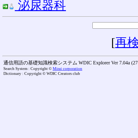
泌尿器科
[
再
通信用語の基礎知識検索システム WDIC Explorer Ver 7.04a (27-M
Search System : Copyright ©
Mirai corporation
Dictionary : Copyright © WDIC Creators club