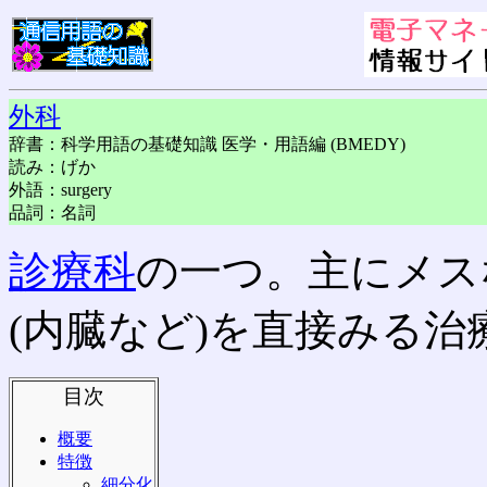
外科
辞書：科学用語の基礎知識 医学・用語編 (BMEDY)
読み：げか
外語：surgery
品詞：名詞
診療科
の一つ。主にメス
(内臓など)を直接みる治
目次
概要
特徴
細分化