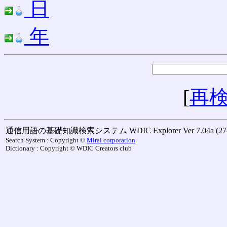
日
年
[
再
通信用語の基礎知識検索システム WDIC Explorer Ver 7.04a (27-M
Search System : Copyright ©
Mirai corporation
Dictionary : Copyright © WDIC Creators club