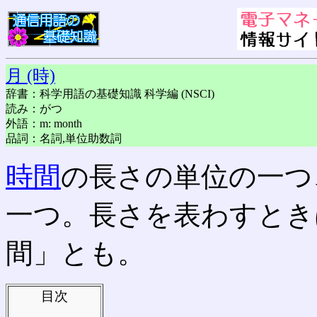
月 (時)
辞書：科学用語の基礎知識 科学編 (NSCI)
読み：がつ
外語：m: month
品詞：名詞,単位助数詞
時間
の長さの単位の一つ
一つ。長さを表わすとき
間」とも。
目次