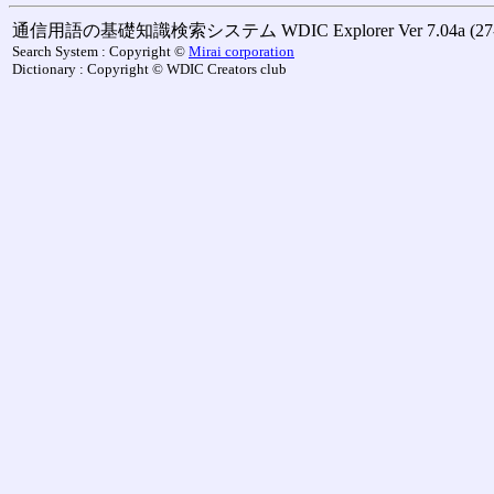
通信用語の基礎知識検索システム WDIC Explorer Ver 7.04a (27-M
Search System : Copyright ©
Mirai corporation
Dictionary : Copyright © WDIC Creators club