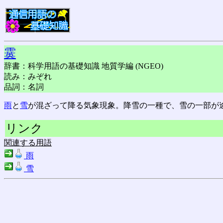
霙
辞書：科学用語の基礎知識 地質学編 (NGEO)
読み：みぞれ
品詞：名詞
雨
と
雪
が混ざって降る気象現象。降雪の一種で、雪の一部が
リンク
関連する用語
雨
雪