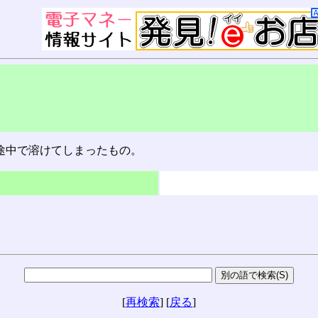
途中で溶けてしまったもの。
[
再検索
] [
戻る
]