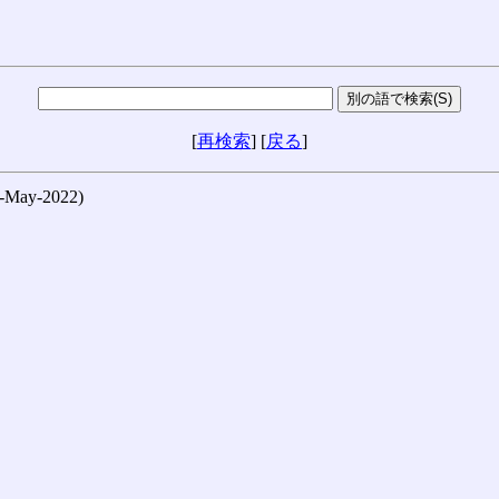
[
再検索
] [
戻る
]
ay-2022)