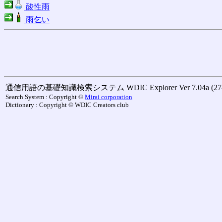
酸性雨
雨乞い
通信用語の基礎知識検索システム WDIC Explorer Ver 7.04a (27-M
Search System : Copyright ©
Mirai corporation
Dictionary : Copyright © WDIC Creators club