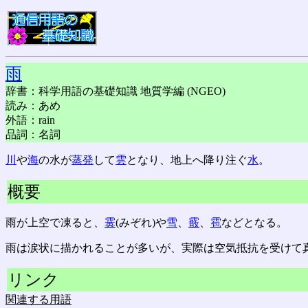
雨
辞書：科学用語の基礎知識 地質学編 (NGEO)
読み：あめ
外語：rain
品詞：名詞
川
や
海
の水が
蒸発
して
雲
となり、地上へ降り注ぐ
水
。
概要
雨が上空で凍ると、
霙
(みぞれ)や
雪
、
霰
、
雹
などとなる。
雨は涙状に描かれることが多いが、実際は空気抵抗を受けて
リンク
関連する用語