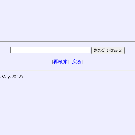
[
再検索
] [
戻る
]
ay-2022)