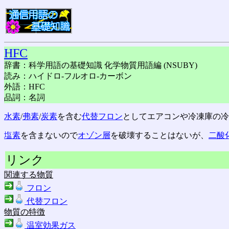
HFC
辞書：科学用語の基礎知識 化学物質用語編 (NSUBY)
読み：ハイドロ-フルオロ-カーボン
外語：HFC
品詞：名詞
水素
/
弗素
/
炭素
を含む
代替フロン
としてエアコンや冷凍庫の
塩素
を含まないので
オゾン層
を破壊することはないが、
二酸
リンク
関連する物質
フロン
代替フロン
物質の特徴
温室効果ガス