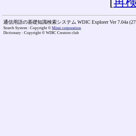
[
再
通信用語の基礎知識検索システム WDIC Explorer Ver 7.04a (27-M
Search System : Copyright ©
Mirai corporation
Dictionary : Copyright © WDIC Creators club