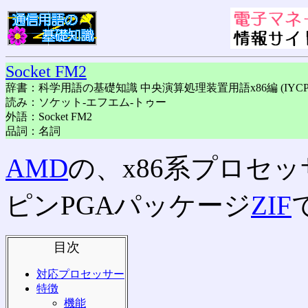
Socket FM2
辞書：科学用語の基礎知識 中央演算処理装置用語x86編 (IYCP8
読み：ソケット-エフエム-トゥー
外語：Socket FM2
品詞：名詞
AMD
の、x86系プロセ
ピンPGAパッケージ
ZIF
目次
対応プロセッサー
特徴
機能