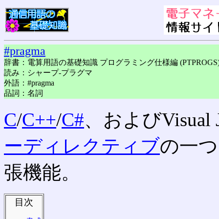
#pragma
辞書：電算用語の基礎知識 プログラミング仕様編 (PTPROGS
読み：シャープ-プラグマ
外語：#pragma
品詞：名詞
C
/
C++
/
C#
、およびVisual 
ーディレクティブ
の一つ
張機能。
目次