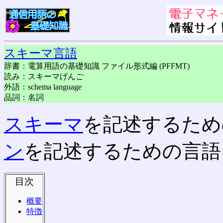
スキーマ言語
辞書：電算用語の基礎知識 ファイル形式編 (PFFMT)
読み：スキーマげんご
外語：schema language
品詞：名詞
スキーマ
を記述するため
ン
を記述するための言語
目次
概要
特徴