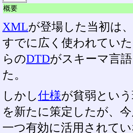
概要
XML
が登場した当初は
すでに広く使われていた
らの
DTD
がスキーマ言語
た。
しかし
仕様
が貧弱という
を新たに策定したが、今
一つ有効に活用されてい