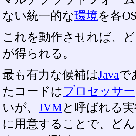
ない統一的な
環境
を各O
これを動作させれば、ど
が得られる。
最も有力な候補は
Java
で
たコードは
プロセッサー
いが、
JVM
と呼ばれる実
に用意することで、どん