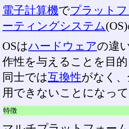
電子計算機
で
プラットフ
ーティングシステム
(O
OSは
ハードウェア
の違
作性を与えることを目的
同士では
互換性
がなく、
用できないことになって
特徴
マルチプラットフォーム