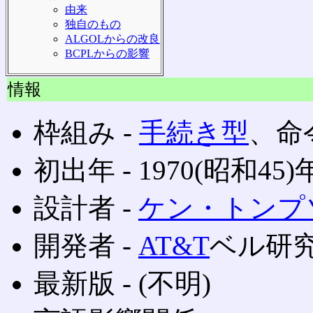
由来
独自のもの
ALGOLからの改良
BCPLからの影響
情報
枠組み ‐
手続き型
、命
初出年 ‐ 1970(昭和45)
設計者 ‐
ケン・トンプ
開発者 ‐
AT&T
ベル研
最新版 ‐ (不明)