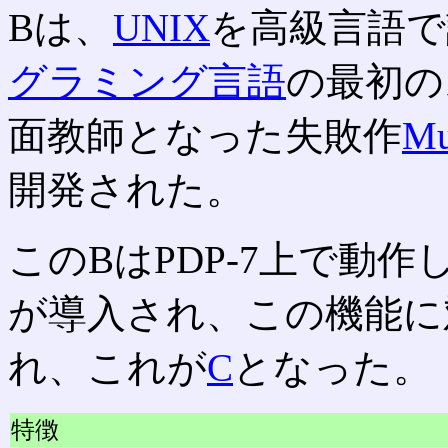
Bは、
UNIX
を高級言語で
グラミング言語
の最初の
面教師となった失敗作
Mu
開発された。
このBはPDP-7上で動作
が導入され、この機能に
れ、これが
C
となった。
特徴