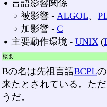
言語影響関係
被影響 ‐
ALGOL
、
PL
加影響 ‐
C
主要動作環境 ‐
UNIX
(
概要
Bの名は先祖言語
BCPL
の
来たとされている。ただ
うだ。