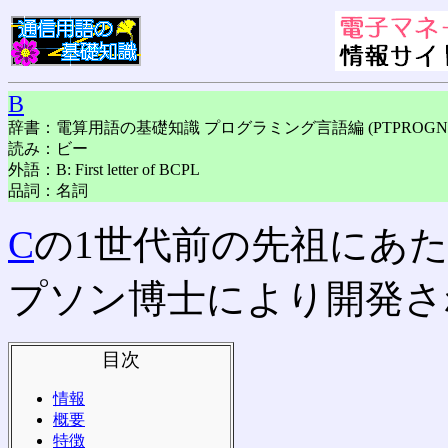
B
辞書：電算用語の基礎知識 プログラミング言語編 (PTPROGN
読み：ビー
外語：B: First letter of BCPL
品詞：名詞
C
の1世代前の先祖にあ
プソン博士により開発さ
目次
情報
概要
特徴