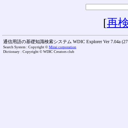
[
再
通信用語の基礎知識検索システム WDIC Explorer Ver 7.04a (27-M
Search System : Copyright ©
Mirai corporation
Dictionary : Copyright © WDIC Creators club