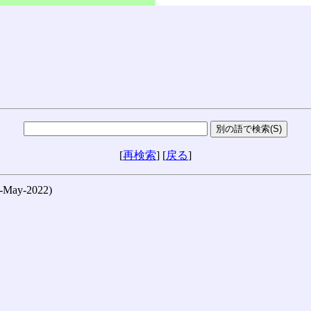
[
再検索
] [
戻る
]
ay-2022)