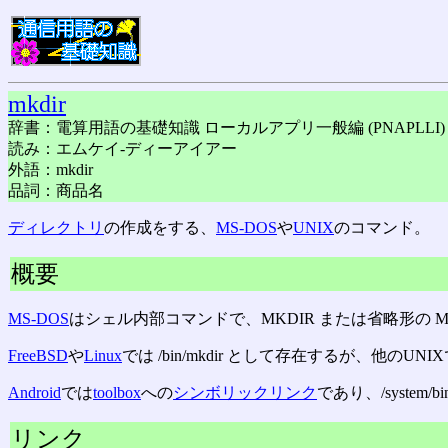
mkdir
辞書：電算用語の基礎知識 ローカルアプリ一般編 (PNAPLLI)
読み：エムケイ-ディーアイアー
外語：mkdir
品詞：商品名
ディレクトリ
の作成をする、
MS-DOS
や
UNIX
のコマンド。
概要
MS-DOS
はシェル内部コマンドで、MKDIR または省略形の 
FreeBSD
や
Linux
では /bin/mkdir として存在するが、他のUNIX
Android
では
toolbox
への
シンボリックリンク
であり、/system/bin/
リンク