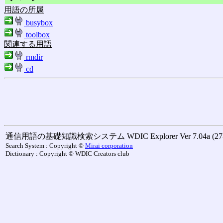
用語の所属
busybox
toolbox
関連する用語
rmdir
cd
通信用語の基礎知識検索システム WDIC Explorer Ver 7.04a (27-M
Search System : Copyright ©
Mirai corporation
Dictionary : Copyright © WDIC Creators club