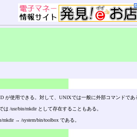
MD が使用できる。対して、UNIXでは一般に外部コマンドであ
では /usr/bin/mkdir として存在することもある。
mkdir → /system/bin/toolbox である。