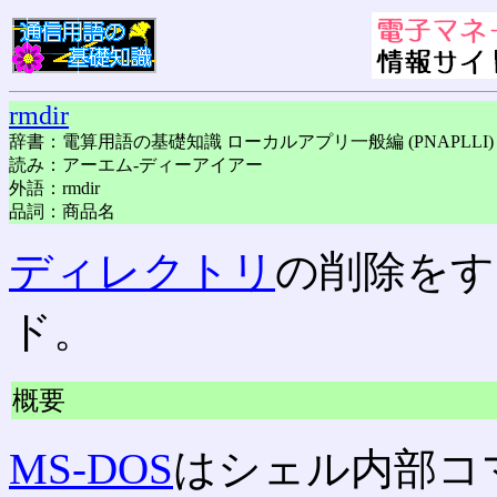
rmdir
辞書：電算用語の基礎知識 ローカルアプリ一般編 (PNAPLLI)
読み：アーエム-ディーアイアー
外語：rmdir
品詞：商品名
ディレクトリ
の削除をす
ド。
概要
MS-DOS
はシェル内部コマ