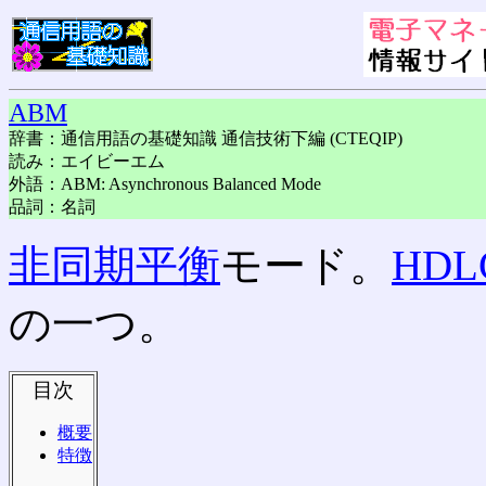
ABM
辞書：通信用語の基礎知識 通信技術下編 (CTEQIP)
読み：エイビーエム
外語：ABM: Asynchronous Balanced Mode
品詞：名詞
非同期
平衡
モード。
HDL
の一つ。
目次
概要
特徴