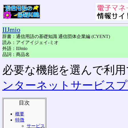
IIJmio
辞書：通信用語の基礎知識 通信団体企業編 (CYENT)
読み：アイアイジェイ-ミオ
外語：IIJmio
品詞：商品名
必要な機能を選んで利用
ンターネットサービスプ
目次
概要
特徴
サービス