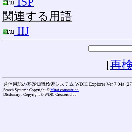
ISP
関連する用語
IIJ
[
再
通信用語の基礎知識検索システム WDIC Explorer Ver 7.04a (27-M
Search System : Copyright ©
Mirai corporation
Dictionary : Copyright © WDIC Creators club