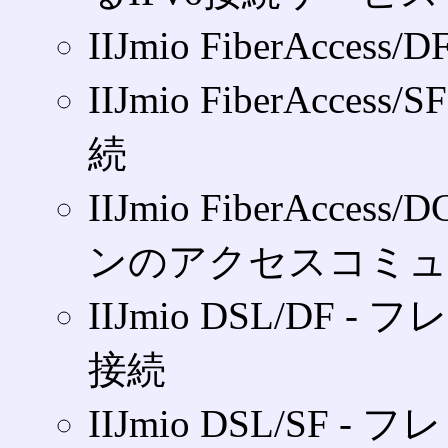
IIJmio FiberAcces
IIJmio FiberAcce
続
IIJmio FiberAc
ンのアクセスコミュ
IIJmio DSL/DF
接続
IIJmio DSL/SF