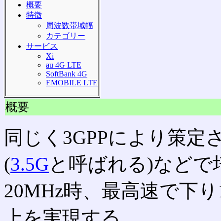
概要
特徴
周波数帯域幅
カテゴリー
サービス
Xi
au 4G LTE
SoftBank 4G
EMOBILE LTE
概要
同じく3GPPにより策定
(
3.5G
と呼ばれる)などで
20MHz時、最高速で下り1
上を実現する。