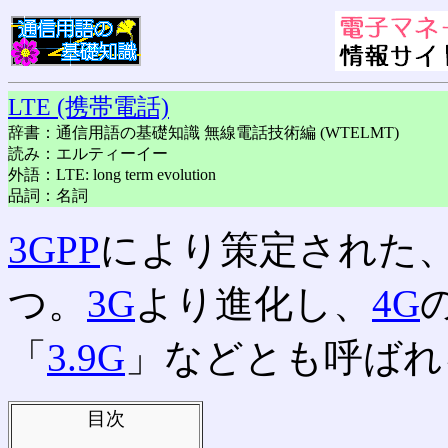
LTE (携帯電話)
辞書：通信用語の基礎知識 無線電話技術編 (WTELMT)
読み：エルティーイー
外語：LTE: long term evolution
品詞：名詞
3GPP
により策定された
つ。
3G
より進化し、
4G
「
3.9G
」などとも呼ばれ
目次