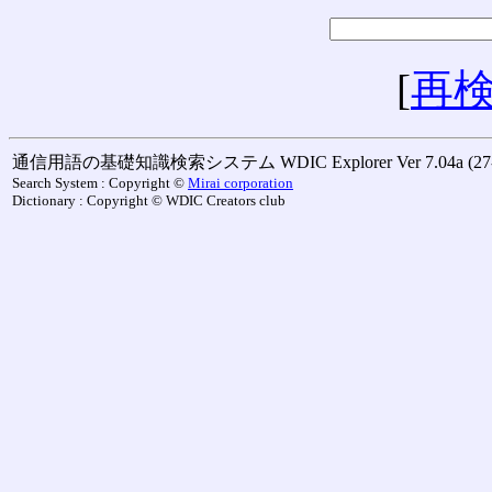
[
再
通信用語の基礎知識検索システム WDIC Explorer Ver 7.04a (27-M
Search System : Copyright ©
Mirai corporation
Dictionary : Copyright © WDIC Creators club