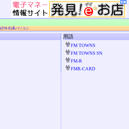
(FM-R)系パソコン
用語
FM TOWNS
FM TOWNS SN
FM-R
FMR-CARD