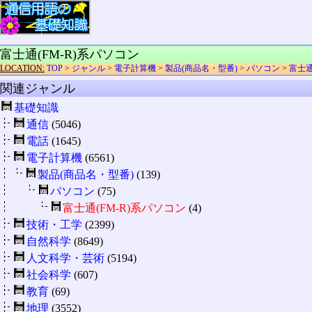
富士通(FM-R)系パソコン
LOCATION:
TOP
>
ジャンル
>
電子計算機
>
製品(商品名・型番)
>
パソコン
>
富士通
関連ジャンル
基礎知識
通信
(5046)
電話
(1645)
電子計算機
(6561)
製品(商品名・型番)
(139)
パソコン
(75)
富士通(FM-R)系パソコン
(4)
技術・工学
(2399)
自然科学
(8649)
人文科学・芸術
(5194)
社会科学
(607)
教育
(69)
地理
(3552)