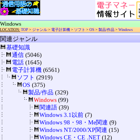
Windows
LOCATION:
TOP
>
ジャンル
>
電子計算機
>
ソフト
>
OS
>
製品/作品
>
Windows
関連ジャンル
基礎知識
通信
(5046)
電話
(1645)
電子計算機
(6561)
ソフト
(2919)
OS
(375)
製品/作品
(329)
Windows
(99)
関連語
(39)
Windows 3.1以前
(7)
Windows 98・98・Me関連
(9)
Windows NT/2000/XP関連
(15)
Windows CE・CE .NET
(12)