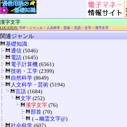
漢字文字
LOCATION:
TOP
>
ジャンル
>
人文科学・芸術
>
言語
>
文字
>
漢字文字
関連ジャンル
基礎知識
通信
(5046)
電話
(1645)
電子計算機
(6561)
技術・工学
(2399)
自然科学
(8649)
人文科学・芸術
(5194)
言語
(1684)
文字
(252)
漢字文字
(76)
部首
(70)
(→
幽霊文字@
)
社会科学
(607)