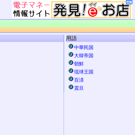
用語
中華民国
大韓帝国
朝鮮
琉球王国
百済
震旦