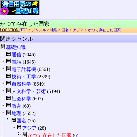
かつて存在した国家
LOCATION:
TOP
>
ジャンル
>
地理
>
国名
>
アジア
>
かつて存在した国家
関連ジャンル
基礎知識
通信
(5046)
電話
(1645)
電子計算機
(6561)
技術・工学
(2399)
自然科学
(8649)
人文科学・芸術
(5194)
社会科学
(607)
教育
(69)
地理
(3552)
国名
(75)
アジア
(28)
かつて存在した国家
(6)