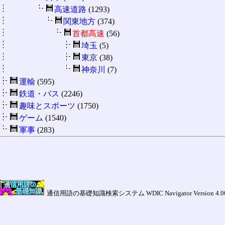
高速道路
(1293)
関東地方
(374)
首都高速
(56)
埼玉
(5)
東京
(38)
神奈川
(7)
運輸
(595)
鉄道・バス
(2246)
趣味とスポーツ
(1750)
ゲーム
(1540)
軍事
(283)
通信用語の基礎知識検索システム WDIC Navigator Version 4.00a (