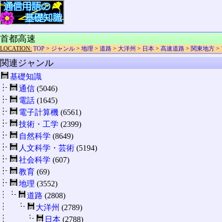
首都高速
LOCATION:
TOP
>
ジャンル
>
地理
>
道路
>
大洋州
>
日本
>
高速道路
>
関東地方
>
関連ジャンル
基礎知識
通信
(5046)
電話
(1645)
電子計算機
(6561)
技術・工学
(2399)
自然科学
(8649)
人文科学・芸術
(5194)
社会科学
(607)
教育
(69)
地理
(3552)
道路
(2808)
大洋州
(2789)
日本
(2788)