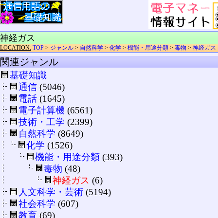
神経ガス
LOCATION:
TOP
>
ジャンル
>
自然科学
>
化学
>
機能・用途分類
>
毒物
>
神経ガス
関連ジャンル
基礎知識
通信
(5046)
電話
(1645)
電子計算機
(6561)
技術・工学
(2399)
自然科学
(8649)
化学
(1526)
機能・用途分類
(393)
毒物
(48)
神経ガス
(6)
人文科学・芸術
(5194)
社会科学
(607)
教育
(69)