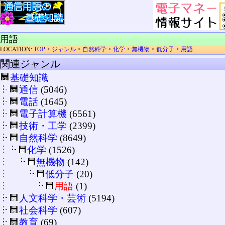
用語
LOCATION:
TOP
>
ジャンル
>
自然科学
>
化学
>
無機物
>
低分子
>
用語
関連ジャンル
基礎知識
通信
(5046)
電話
(1645)
電子計算機
(6561)
技術・工学
(2399)
自然科学
(8649)
化学
(1526)
無機物
(142)
低分子
(20)
用語
(1)
人文科学・芸術
(5194)
社会科学
(607)
教育
(69)