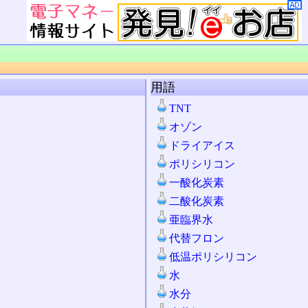
用語
TNT
オゾン
ドライアイス
ポリシリコン
一酸化炭素
二酸化炭素
亜臨界水
代替フロン
低温ポリシリコン
水
水分