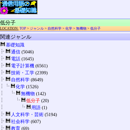
低分子
LOCATION:
TOP
>
ジャンル
>
自然科学
>
化学
>
無機物
>
低分子
関連ジャンル
基礎知識
通信
(5046)
電話
(1645)
電子計算機
(6561)
技術・工学
(2399)
自然科学
(8649)
化学
(1526)
無機物
(142)
低分子
(20)
用語
(1)
人文科学・芸術
(5194)
社会科学
(607)
教育
(69)